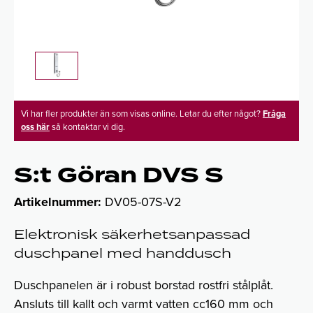
Vi har fler produkter än som visas online. Letar du efter något?
Fråga
oss här
så kontaktar vi dig.
S:t Göran DVS S
Artikelnummer:
DV05-07S-V2
Elektronisk säkerhetsanpassad
duschpanel med handdusch
Duschpanelen är i robust borstad rostfri stålplåt.
Ansluts till kallt och varmt vatten cc160 mm och