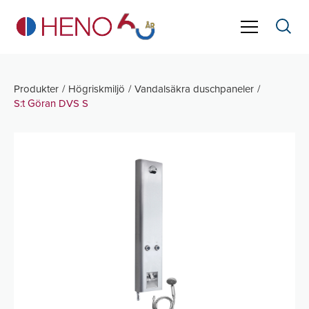
Produkter
Högriskmiljö
Vandalsäkra duschpaneler
S:t Göran DVS S