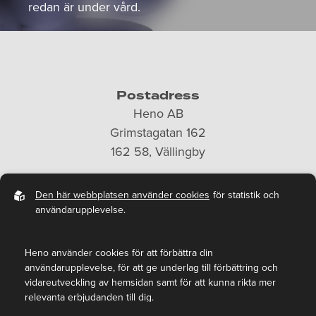
redan är under vård.
Postadress
Heno AB
Grimstagatan 162
162 58, Vällingby
Telefonnummer
Den här webbplatsen använder cookies
för statistik och
08-15 11 75
användarupplevelse.
E-post
heno@heno.se
Heno använder cookies för att förbättra din
användarupplevelse, för att ge underlag till förbättring och
vidareutveckling av hemsidan samt för att kunna rikta mer
Privacy Policies
relevanta erbjudanden till dig.