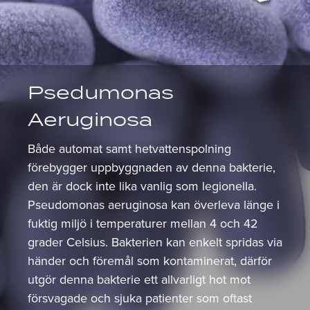
Psedumonas
Aeruginosa
Både automat samt hetvattenspolning
förebygger uppbyggnaden av denna bakterie,
den är dock inte lika vanlig som legionella.
Pseudomonas aeruginosa kan överleva länge i
fuktig miljö i temperaturer mellan 4 och 42
grader Celsius. Bakterien kan enkelt spridas via
händer och föremål som kontaminerat, därför
utgör denna bakterie ett allvarligt hot mot
försvagade och sjuka patienter som oftast