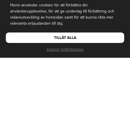
Heno använder cookies för att förbättra din
användarupplevelse, för att ge underlag till förbättring och
vidareutveckling av hemsidan samt för att kunna rikta mer
relevanta erbjudanden till dig.
Läs gärna vår
personuppgiftspolicy
. Om du samtycker till vår
TILLÅT ALLA
användning, välj
Tillåt alla
. Om du vill ändra ditt val i efterhand
hittar du den möjligheten i botten på sidan.
ENDAST NÖDVÄNDIGA
TEMPOMIX 2
Självstängande tvättställsblandare med spak