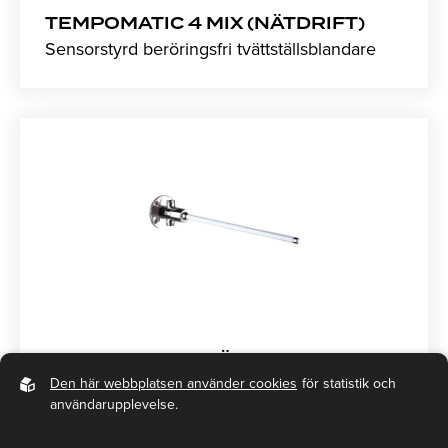
TEMPOMATIC 4 MIX (NÄTDRIFT)
Sensorstyrd beröringsfri tvättställsblandare
TEMPOSTOP (KNÄ)
Självstängande knämanövrerad ventil
Den här webbplatsen använder cookies
för statistik och
användarupplevelse.