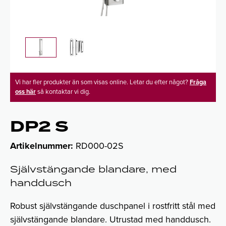
Vi har fler produkter än som visas online. Letar du efter något?
Fråga
oss här
så kontaktar vi dig.
DP2 S
Artikelnummer:
RD000-02S
Självstängande blandare, med
handdusch
Robust självstängande duschpanel i rostfritt stål med
självstängande blandare. Utrustad med handdusch.