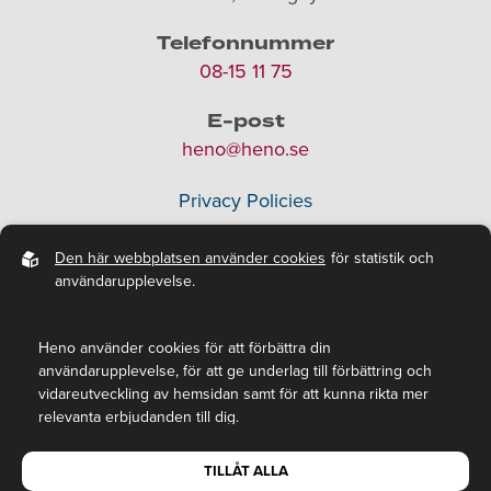
Telefonnummer
08-15 11 75
E-post
heno@heno.se
Privacy Policies
Den här webbplatsen använder cookies
för statistik och
användarupplevelse.
Heno använder cookies för att förbättra din
användarupplevelse, för att ge underlag till förbättring och
vidareutveckling av hemsidan samt för att kunna rikta mer
relevanta erbjudanden till dig.
Läs gärna vår
personuppgiftspolicy
. Om du samtycker till vår
Alla rättigheter tillhör Heno AB, © 2026.
TILLÅT ALLA
användning, välj
Tillåt alla
. Om du vill ändra ditt val i efterhand
By
Sphinxy
, Powered by
Easyweb