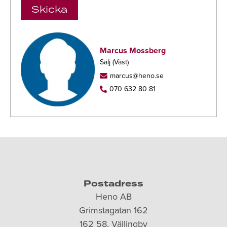
Skicka
Marcus Mossberg
Sälj (Väst)
marcus@heno.se
070 632 80 81
Postadress
Heno AB
Grimstagatan 162
162 58, Vällingby