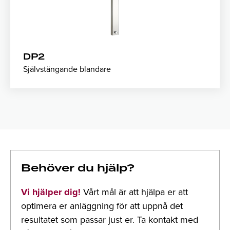
Flöde ca 9 l/min
Arbetstryck 1–5 bar
Finns i pulverlackerat utförande
Kan beställas med tvålhylla
DP2
Kan levereras med förlängningsprofil för dolt
Självstängande blandare
rörmontage
Behöver du hjälp?
Vi hjälper dig!
Vårt mål är att hjälpa er att
optimera er anläggning för att uppnå det
resultatet som passar just er. Ta kontakt med