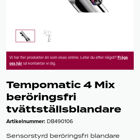
Vi har fler produkter än som visas online. Letar du efter något?
Fråga
oss här
så kontaktar vi dig.
Tempomatic 4 Mix
beröringsfri
tvättställsblandare
Artikelnummer:
DB490106
Sensorstyrd beröringsfri blandare