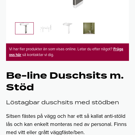
Vi har fler produkter än som visas online. Letar du efter något?
Fråga
oss här
så kontaktar vi dig.
Be-line Duschsits m.
Stöd
Löstagbar duschsits med stödben
Sitsen fästes på vägg och har ett så kallat anti-stöld
lås och kan enkelt monteras ned av personal. Finns
med vitt eller grått väggfäste/ben.