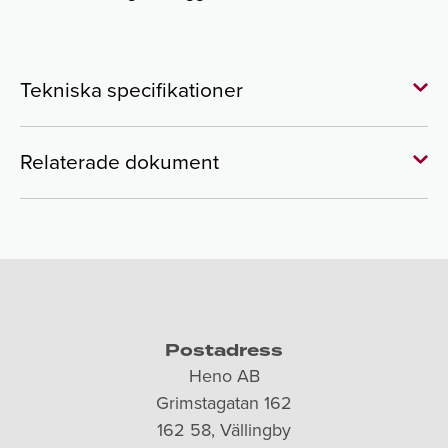
Tekniska specifikationer
Ergonomisk
Relaterade dokument
Testad för över 200 kg
Avtagbar: Lätt att lossa
Postadress
Heno AB
Grimstagatan 162
162 58, Vällingby