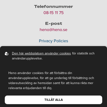
Telefonnummer
08-15 11 75
E-post
heno@heno.se
Privacy Policies
Den här webbplatsen använder cookies
för statistik och
användarupplevelse.
Heno använder cookies för att förbättra din
användarupplevelse, för att ge underlag till förbättring och
vidareutveckling av hemsidan samt för att kunna rikta mer
relevanta erbjudanden till dig.
Läs gärna vår
Alla rättigheter tillhör Heno AB, © 2026.
personuppgiftspolicy
. Om du samtycker till vår
TILLÅT ALLA
användning, välj
Tillåt alla
. Om du vill ändra ditt val i efterhand
By
Sphinxy
, Powered by
Easyweb
hittar du den möjligheten i botten på sidan.