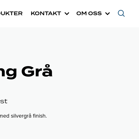
DUKTER
KONTAKT
OM OSS
ng Grå
st
med silvergrå finish.