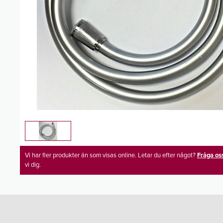
Vi har fler produkter än som visas online. Letar du efter något?
Fråga os
vi dig.